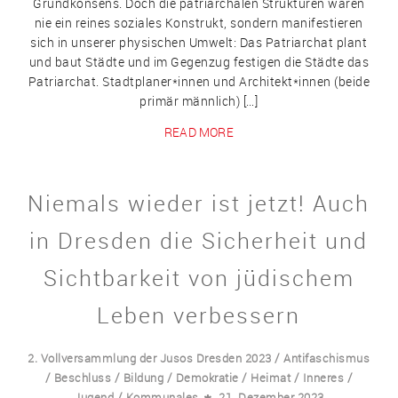
Grundkonsens. Doch die patriarchalen Strukturen waren
nie ein reines soziales Konstrukt, sondern manifestieren
sich in unserer physischen Umwelt: Das Patriarchat plant
und baut Städte und im Gegenzug festigen die Städte das
Patriarchat. Stadtplaner*innen und Architekt*innen (beide
primär männlich) […]
READ MORE
Niemals wieder ist jetzt! Auch
in Dresden die Sicherheit und
Sichtbarkeit von jüdischem
Leben verbessern
/
2. Vollversammlung der Jusos Dresden 2023
Antifaschismus
/
/
/
/
/
/
Beschluss
Bildung
Demokratie
Heimat
Inneres
/
Jugend
Kommunales
21. Dezember 2023