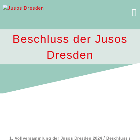
Skip
to
content
Beschluss der Jusos
Dresden
/
/
1. Vollversammlung der Jusos Dresden 2024
Beschluss