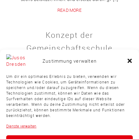
READ MORE
Konzept der
Gemeinschaftsschule
erhalten
Zustimmung verwalten
/
/
1. Vollversammlung 2011
Beschluss
Bildung
16. Juni
Um dir ein optimales Erlebnis zu bieten, verwenden wir
Technologien wie Cookies, um Geräteinformationen zu
2011
speichern und/oder darauf zuzugreifen. Wenn du diesen
Technologien zustimmst, können wir Daten wie das
Konzept der Gemeinschaftsschule erhalten Weiterleitung:
Surfverhalten oder eindeutige IDs auf dieser Website
Landesdelegiertenkonferenz der Jusos Sachsen,
verarbeiten. Wenn du deine Zustimmung nicht erteilst oder
Landesparteitag der SPD Sachsen „Unser gegliedertes
zurückziehst, können bestimmte Merkmale und Funktionen
beeinträchtigt werden.
Schulsystem ist ein Relikt des vordemokratischen
Ständestaates, der die Pfründe der Herrschenden und
Dienste verwalten
Besitzenden sichern wollte. In der alten Bundesrepublik
war es dann die Arroganz einer mit Fachkräften gut