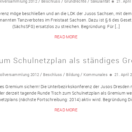
/
/
/
ollversammlung 2012
Beschluss
Grundrechte
Säkularität
21. April
erenz möge beschließen und an die LDK der Jusos Sachsen, mit dem 
genannten Tanzverbotes im Freistaat Sachsen. Dazu ist § 6 des Gese
(SächsSFG) ersatzlos zu streichen. Begründung: Für […]
READ MORE
um Schulnetzplan als ständiges G
/
/
/
Vollversammlung 2012
Beschluss
Bildung
Kommunales
21. April 
es Gremium sichern! Die Unterbezirkskonferenz der Jusos Dresden 
der derzeit tagende Runde Tisch zum Schulnetzplan als Gremium wei
etzplans (nächste Fortschreibung: 2014) aktiv wird. Begründung Di
READ MORE