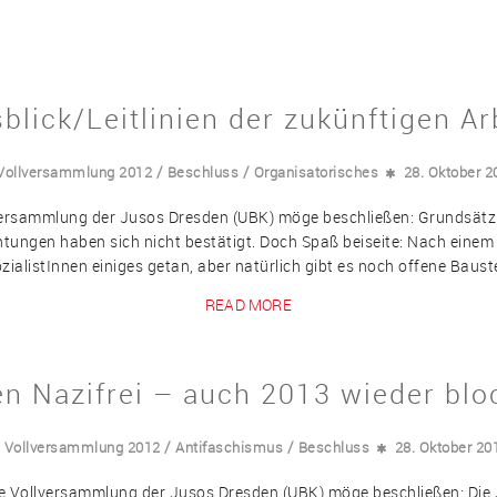
blick/Leitlinien der zukünftigen Ar
/
/
 Vollversammlung 2012
Beschluss
Organisatorisches
28. Oktober 2
lversammlung der Jusos Dresden (UBK) möge beschließen: Grundsätzlic
tungen haben sich nicht bestätigt. Doch Spaß beiseite: Nach einem 
ialistInnen einiges getan, aber natürlich gibt es noch offene Bauste
READ MORE
n Nazifrei – auch 2013 wieder blo
/
/
. Vollversammlung 2012
Antifaschismus
Beschluss
28. Oktober 20
Die Vollversammlung der Jusos Dresden (UBK) möge beschließen: Di