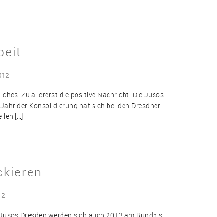
beit
012
hes: Zu allererst die positive Nachricht: Die Jusos
Jahr der Konsolidierung hat sich bei den Dresdner
llen […]
ckieren
12
e Jusos Dresden werden sich auch 2013 am Bündnis