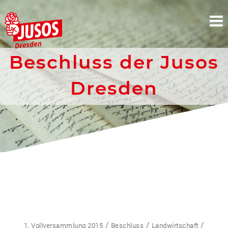
Skip
to
content
Beschluss der Jusos
Dresden
/
/
/
1. Vollversammlung 2015
Beschluss
Landwirtschaft