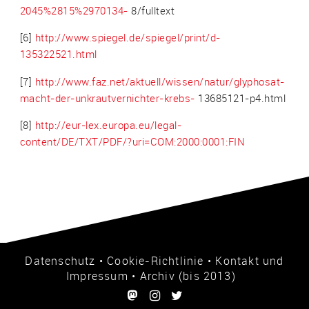
2045%2815%2970134-
8/fulltext
[6]
http://www.spiegel.de/spiegel/print/d-
135322521.html
[7]
http://www.faz.net/aktuell/wissen/natur/glyphosat-
macht-der-unkrautvernichter-krebs-
13685121-p4.html
[8]
http://eur-lex.europa.eu/legal-
content/DE/TXT/PDF/?uri=COM:2000:0001:FIN
Datenschutz
•
Cookie-Richtlinie
•
Kontakt und
Impressum
•
Archiv (bis 2013)