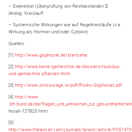
– Exekretion (Überprüfung von Restbeständen 
ökolog. Kreislauf!
– Systemische Wirkungen wie auf Regelkreisläufe (v.a.
Wirkung als Hormon und/oder Cytokin)
Quellen:
[1]
http://www.glyphosat.de/startseite
[2]
http://www.keine-gentechnik.de/dossiers/roundup-
und-gentechnik-pflanzen.html
[3]
http://www.zivilcourage.ro/pdf/Risiko-Glyphosat.pdf
[4]
http://www
.
bfr.bund.de/de/fragen_und_antworten_zur_gesundheitliche
hosat-127823.html
[5]
http://www.thelancet.com/journals/lanonc/article/PIIS1470