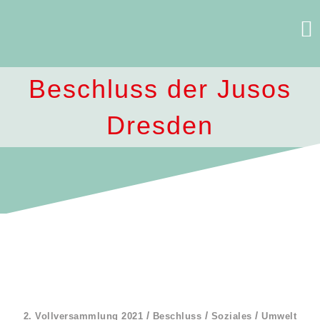
Skip
to
content
Beschluss der Jusos
Dresden
/
/
/
2. Vollversammlung 2021
Beschluss
Soziales
Umwelt