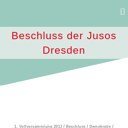
Skip
to
content
Beschluss der Jusos
Dresden
/
/
/
1. Vollversammlung 2013
Beschluss
Demokratie