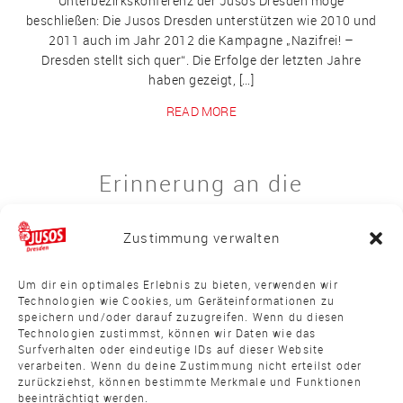
Unterbezirkskonferenz der Jusos Dresden möge
beschließen: Die Jusos Dresden unterstützen wie 2010 und
2011 auch im Jahr 2012 die Kampagne „Nazifrei! –
Dresden stellt sich quer“. Die Erfolge der letzten Jahre
haben gezeigt, […]
READ MORE
Erinnerung an die
Pogromnacht von 1938
Zustimmung verwalten
/
/
2. Vollversammlung 2011
Antifaschismus
Beschluss
29.
Oktober 2011
Um dir ein optimales Erlebnis zu bieten, verwenden wir
Technologien wie Cookies, um Geräteinformationen zu
speichern und/oder darauf zuzugreifen. Wenn du diesen
Erinnerung an die Pogromnacht von 1938 Die
Technologien zustimmst, können wir Daten wie das
Unterbezirkskonferenz der Jusos Dresden möge
Surfverhalten oder eindeutige IDs auf dieser Website
beschließen: Die Jusos Dresden beteiligen sich an der
verarbeiten. Wenn du deine Zustimmung nicht erteilst oder
Erinnerungsveranstaltung zur Pogromnacht 1938 am
zurückziehst, können bestimmte Merkmale und Funktionen
beeinträchtigt werden.
09.11. am Schlesischen Platz.