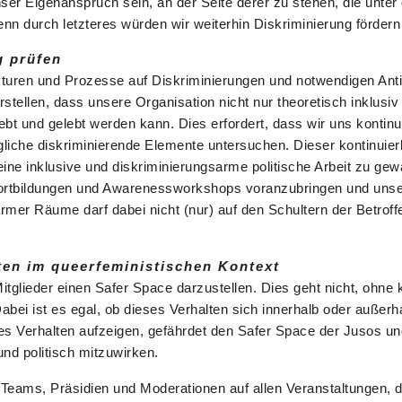
 Eigenanspruch sein, an der Seite derer zu stehen, die unter 
enn durch letzteres würden wir weiterhin Diskriminierung förder
g prüfen
kturen und Prozesse auf Diskriminierungen und notwendigen Ant
stellen, dass unsere Organisation nicht nur theoretisch inklusiv 
bt und gelebt werden kann. Dies erfordert, dass wir uns kontinu
iche diskriminierende Elemente untersuchen. Dieser kontinuier
ine inklusive und diskriminierungsarme politische Arbeit zu gew
Fortbildungen und Awarenessworkshops voranzubringen und unsere
armer Räume darf dabei nicht (nur) auf den Schultern der Betrof
en im queerfeministischen Kontext
Mitglieder einen Safer Space darzustellen. Dies geht nicht, ohn
Dabei ist es egal, ob dieses Verhalten sich innerhalb oder außerh
s Verhalten aufzeigen, gefährdet den Safer Space der Jusos un
nd politisch mitzuwirken.
-Teams, Präsidien und Moderationen auf allen Veranstaltungen, 