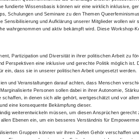
 fundierte Wissensbasis können wir eine wirklich inklusive, gere
ps, Schulungen und Seminare zu den Themen Queerfeminismus un
e Sensibilisierung und Aufklärung unserer Mitglieder wollen wir 
solche wahrgenommen und aktiv bekämpft wird. Diese Workshop-K
nt, Partizipation und Diversität in ihrer politischen Arbeit zu f
d Perspektiven eine inklusive und gerechte Politik möglich ist. 
r ein, dass sie in unserer politischen Arbeit umgesetzt werden.
mien und Veranstaltungen darauf achten, dass Menschen verschie
Marginalisierte Personen sollen dabei in ihrer Autonomie, Stär
schaffen, in denen sich alle gehört, wertgeschätzt und vor alle
en und eine konsequente Bekämpfung dieser.
tändig weiterentwickeln müssen, um diesen Ansprüchen gerecht z
uf allen Ebenen ein, um ein besseres Verständnis für Empowerment
isierten Gruppen können wir ihren Zielen Gehör verschaffen u