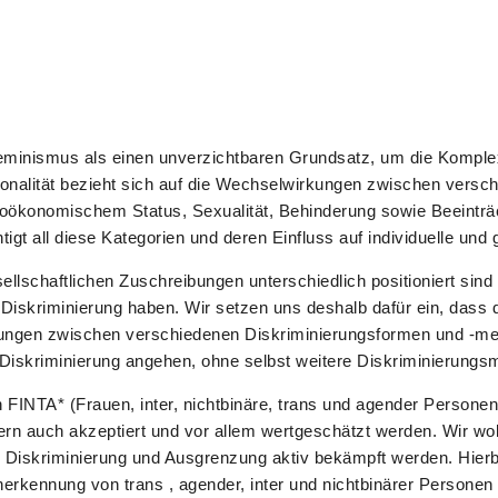
feminismus als einen unverzichtbaren Grundsatz, um die Komple
ionalität bezieht sich auf die Wechselwirkungen zwischen versc
zioökonomischem Status, Sexualität, Behinderung sowie Beeintr
igt all diese Kategorien und deren Einfluss auf individuelle und 
ellschaftlichen Zuschreibungen unterschiedlich positioniert sind
it Diskriminierung haben. Wir setzen uns deshalb dafür ein, da
rkungen zwischen verschiedenen Diskriminierungsformen und -m
 Diskriminierung angehen, ohne selbst weitere Diskriminierung
n FINTA* (Frauen, inter, nichtbinäre, trans und agender Personen,
rn auch akzeptiert und vor allem wertgeschätzt werden. Wir woll
ass Diskriminierung und Ausgrenzung aktiv bekämpft werden. Hier
 Anerkennung von trans , agender, inter und nichtbinärer Perso