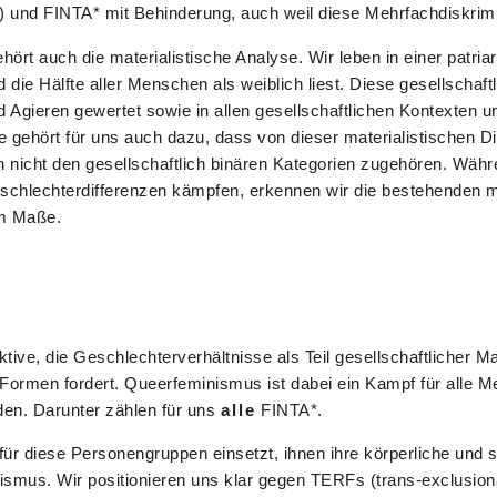
) und FINTA* mit Behinderung, auch weil diese Mehrfachdiskrimi
t auch die materialistische Analyse. Wir leben in einer patriarc
d die Hälfte aller Menschen als weiblich liest. Diese gesellsch
 Agieren gewertet sowie in allen gesellschaftlichen Kontexten 
 gehört für uns auch dazu, dass von dieser materialistischen Di
 nicht den gesellschaftlich binären Kategorien zugehören. Währ
eschlechterdifferenzen kämpfen, erkennen wir die bestehenden m
em Maße.
ive, die Geschlechterverhältnisse als Teil gesellschaftlicher M
n Formen fordert. Queerfeminismus ist dabei ein Kampf für alle 
den. Darunter zählen für uns
alle
FINTA*.
 für diese Personengruppen einsetzt, ihnen ihre körperliche und 
smus. Wir positionieren uns klar gegen TERFs (trans-exclusionar