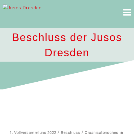
Skip
to
content
Beschluss der Jusos
Dresden
/
/
1. Vollversammlung 2022
Beschluss
Organisatorisches